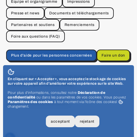
Équipe et organigramme
Impressions
Presse et news
Documents et téléchargements
Partenaires et soutiens
Remerciements
Foire aux questions (FAQ)
Plus d'aide pour les personnes concernées
Faire un don
Mentions légales
Datenschutzerklärung
En cliquant sur « Accepter », vous acceptez le stockage de cookies
sur votre appareil afin d'améliorer votre expérience sur le site Web.
Conditions générales de vente
Pour plus d'informations, consultez notre
Déclaration de
confidentialité
ou dans les paramètres de vos cookies. Vous pouvez
Paramètres des cookies
à tout moment via l'icône des cookies
l
Admin:
Webseite bearbeiten
changement.
acceptant
rejetant