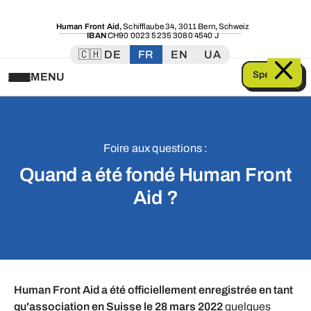
Human Front Aid
,
Schifflaube 34
,
3011 Bern
,
Schweiz
IBAN
CH90 0023 5235 3080 4540 J
🇨🇭 DE
FR
EN
UA
Spenden
MENU
Foire aux questions :
Quand a été fondé Human Front
Aid ?
Human Front Aid a été officiellement enregistrée en tant
qu'association en Suisse le 28 mars 2022
quelques