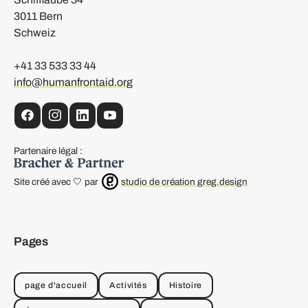
3011 Bern
Schweiz
+41 33 533 33 44
info@humanfrontaid.org
facebook
instagram
linkedin
YouTube
Partenaire légal :
Site créé avec 🤍 par
studio de création greg.design
Pages
page d'accueil
Activités
Histoire