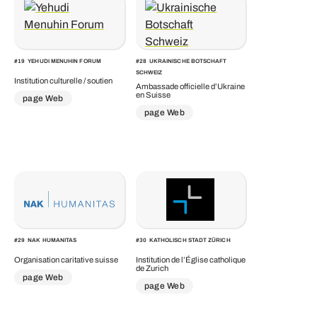
#
19
YEHUDI MENUHIN FORUM
#
28
UKRAINISCHE BOTSCHAFT
SCHWEIZ
Institution culturelle / soutien
Ambassade officielle d’Ukraine
en Suisse
page Web
page Web
#
29
NAK HUMANITAS
#
30
KATHOLISCH STADT ZÜRICH
Organisation caritative suisse
Institution de l’Église catholique
de Zurich
page Web
page Web