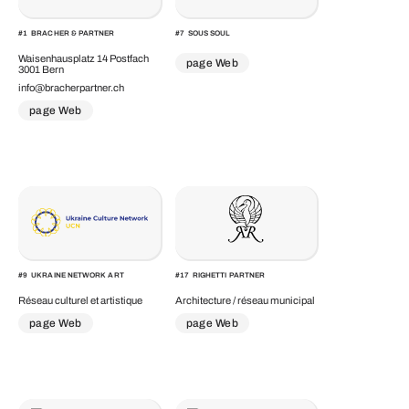
#
1
BRACHER & PARTNER
#
7
SOUS SOUL
Waisenhausplatz 14 Postfach
page Web
3001 Bern
info@bracherpartner.ch
page Web
#
9
UKRAINE NETWORK ART
#
17
RIGHETTI PARTNER
Réseau culturel et artistique
Architecture / réseau municipal
page Web
page Web