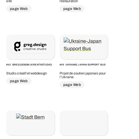
site
restauration
page Web
page Web
#
42
GREG.DESIGN (KREATIVSTUDIO)
#
45
UKRAINE-JAPAN SUPPORT BUS
Studio créatif et webdesign
Projet de soutien japonais pour
l’Ukraine
page Web
page Web