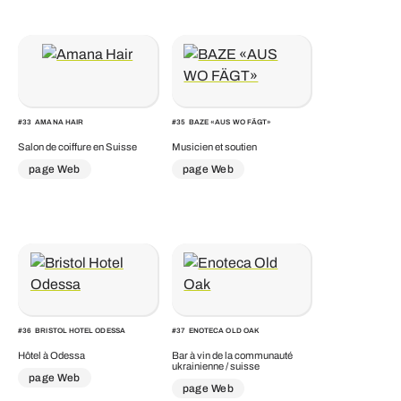
#
33
AMANA HAIR
#
35
BAZE «AUS WO FÄGT»
Salon de coiffure en Suisse
Musicien et soutien
page Web
page Web
#
36
BRISTOL HOTEL ODESSA
#
37
ENOTECA OLD OAK
Hôtel à Odessa
Bar à vin de la communauté
ukrainienne / suisse
page Web
page Web