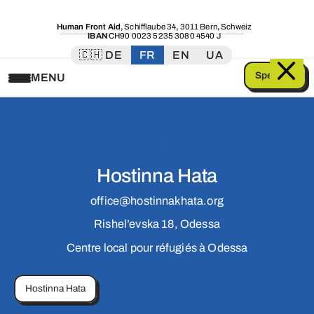
Human Front Aid
,
Schifflaube 34
,
3011 Bern
,
Schweiz
IBAN
CH90 0023 5235 3080 4540 J
🇨🇭 DE
FR
EN
UA
Spenden
MENU
Hostinna Hata
office@hostinnakhata.org
Rishel’evska 18, Odessa
Centre local pour réfugiés à Odessa
Hostinna Hata