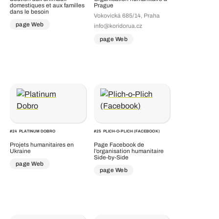
domestiques et aux familles
Prague
dans le besoin
Vokovická 685/14, Praha
page Web
info@koridorua.cz
page Web
#
24
PLATINUM DOBRO
#
25
PLICH-O-PLICH (FACEBOOK)
Projets humanitaires en
Page Facebook de
Ukraine
l’organisation humanitaire
Side-by-Side
page Web
page Web