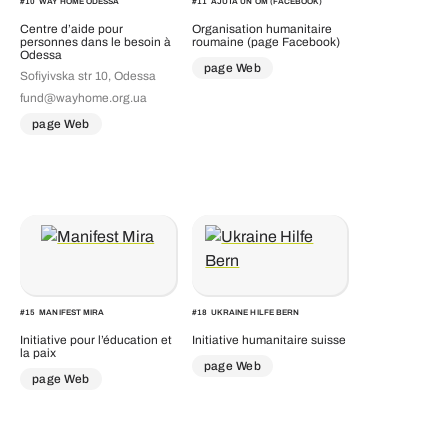
#
10
WAY HOME ODESSA
#
11
AJUTA UN OM (FACEBOOK)
Centre d’aide pour
Organisation humanitaire
personnes dans le besoin à
roumaine (page Facebook)
Odessa
page Web
Sofiyivska str 10, Odessa
fund@wayhome.org.ua
page Web
#
15
MANIFEST MIRA
#
18
UKRAINE HILFE BERN
Initiative pour l’éducation et
Initiative humanitaire suisse
la paix
page Web
page Web