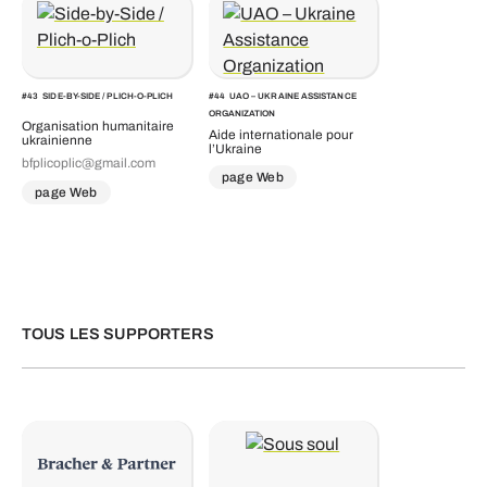
#
43
SIDE-BY-SIDE / PLICH-O-PLICH
#
44
UAO – UKRAINE ASSISTANCE
ORGANIZATION
Organisation humanitaire
Aide internationale pour
ukrainienne
l’Ukraine
bfplicoplic@gmail.com
page Web
page Web
TOUS LES SUPPORTERS