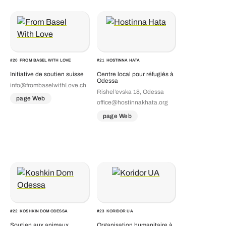
#
20
FROM BASEL WITH LOVE
#
21
HOSTINNA HATA
Initiative de soutien suisse
Centre local pour réfugiés à
Odessa
info@frombaselwithLove.ch
Rishel’evska 18, Odessa
page Web
office@hostinnakhata.org
page Web
#
22
KOSHKIN DOM ODESSA
#
23
KORIDOR UA
Soutien aux animaux
Organisation humanitaire à