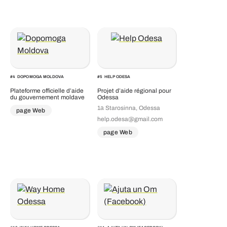
#
4
DOPOMOGA MOLDOVA
#
5
HELP ODESA
Plateforme officielle d’aide
Projet d’aide régional pour
du gouvernement moldave
Odessa
1а Starosinna, Odessa
page Web
help.odesa@gmail.com
page Web