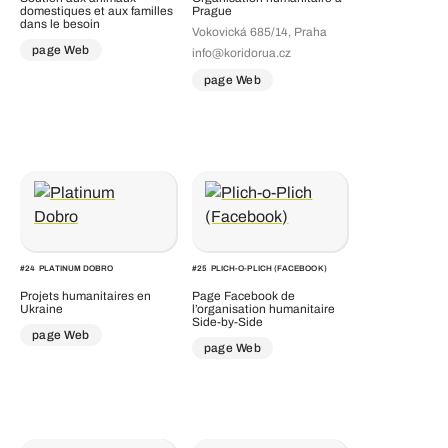
domestiques et aux familles
Prague
dans le besoin
Vokovická 685/14, Praha
page Web
info@koridorua.cz
page Web
#
24
PLATINUM DOBRO
#
25
PLICH-O-PLICH (FACEBOOK)
Projets humanitaires en
Page Facebook de
Ukraine
l’organisation humanitaire
Side-by-Side
page Web
page Web