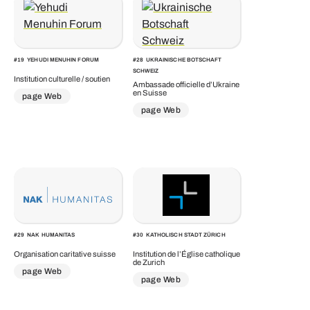
#
19
YEHUDI MENUHIN FORUM
#
28
UKRAINISCHE BOTSCHAFT
SCHWEIZ
Institution culturelle / soutien
Ambassade officielle d’Ukraine
en Suisse
page Web
page Web
#
29
NAK HUMANITAS
#
30
KATHOLISCH STADT ZÜRICH
Organisation caritative suisse
Institution de l’Église catholique
de Zurich
page Web
page Web