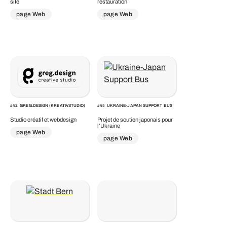
site
restauration
page Web
page Web
#
42
GREG.DESIGN (KREATIVSTUDIO)
#
45
UKRAINE-JAPAN SUPPORT BUS
Studio créatif et webdesign
Projet de soutien japonais pour
l’Ukraine
page Web
page Web