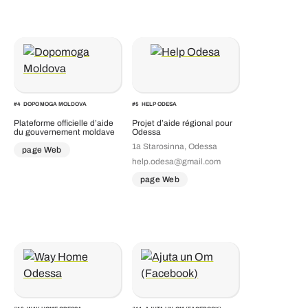
#
4
DOPOMOGA MOLDOVA
#
5
HELP ODESA
Plateforme officielle d’aide
Projet d’aide régional pour
du gouvernement moldave
Odessa
1а Starosinna, Odessa
page Web
help.odesa@gmail.com
page Web