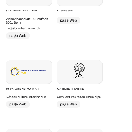
#
1
BRACHER & PARTNER
#
7
SOUS SOUL
Waisenhausplatz 14 Postfach
page Web
3001 Bern
info@bracherpartner.ch
page Web
#
9
UKRAINE NETWORK ART
#
17
RIGHETTI PARTNER
Réseau culturel et artistique
Architecture / réseau municipal
page Web
page Web