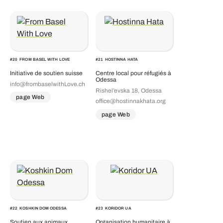
#
20
FROM BASEL WITH LOVE
#
21
HOSTINNA HATA
Initiative de soutien suisse
Centre local pour réfugiés à
Odessa
info@frombaselwithLove.ch
Rishel’evska 18, Odessa
page Web
office@hostinnakhata.org
page Web
#
22
KOSHKIN DOM ODESSA
#
23
KORIDOR UA
Soutien aux animaux
Organisation humanitaire à