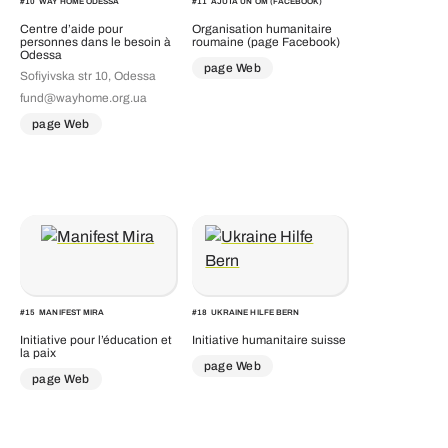
#
10
WAY HOME ODESSA
#
11
AJUTA UN OM (FACEBOOK)
Centre d’aide pour
Organisation humanitaire
personnes dans le besoin à
roumaine (page Facebook)
Odessa
page Web
Sofiyivska str 10, Odessa
fund@wayhome.org.ua
page Web
#
15
MANIFEST MIRA
#
18
UKRAINE HILFE BERN
Initiative pour l’éducation et
Initiative humanitaire suisse
la paix
page Web
page Web