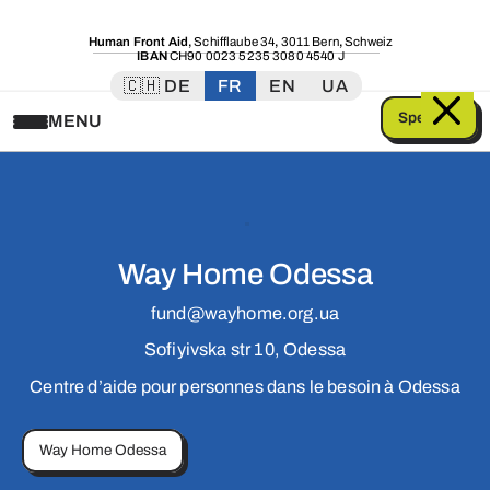
Human Front Aid
,
Schifflaube 34
,
3011 Bern
,
Schweiz
IBAN
CH90 0023 5235 3080 4540 J
🇨🇭 DE
FR
EN
UA
Spenden
MENU
Way Home Odessa
fund@wayhome.org.ua
Sofiyivska str 10, Odessa
Centre d’aide pour personnes dans le besoin à Odessa
Way Home Odessa