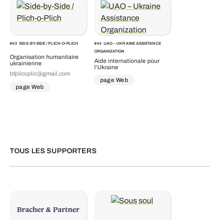
#
43
SIDE-BY-SIDE / PLICH-O-PLICH
#
44
UAO – UKRAINE ASSISTANCE
ORGANIZATION
Organisation humanitaire
Aide internationale pour
ukrainienne
l’Ukraine
bfplicoplic@gmail.com
page Web
page Web
TOUS LES SUPPORTERS