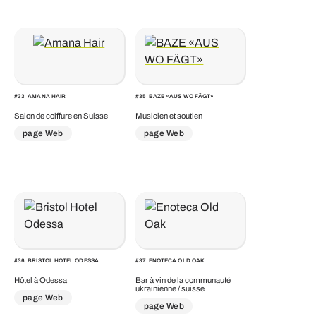
#
33
AMANA HAIR
#
35
BAZE «AUS WO FÄGT»
Salon de coiffure en Suisse
Musicien et soutien
page Web
page Web
#
36
BRISTOL HOTEL ODESSA
#
37
ENOTECA OLD OAK
Hôtel à Odessa
Bar à vin de la communauté
ukrainienne / suisse
page Web
page Web