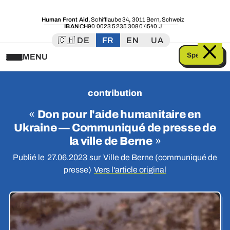
Human Front Aid
,
Schifflaube 34
,
3011 Bern
,
Schweiz
IBAN
CH90 0023 5235 3080 4540 J
🇨🇭 DE
FR
EN
UA
Spenden
MENU
contribution
«
Don pour l'aide humanitaire en
Ukraine — Communiqué de presse de
la ville de Berne
»
Publié le
27.06.2023
sur
Ville de Berne (communiqué de
presse)
Vers l'article original