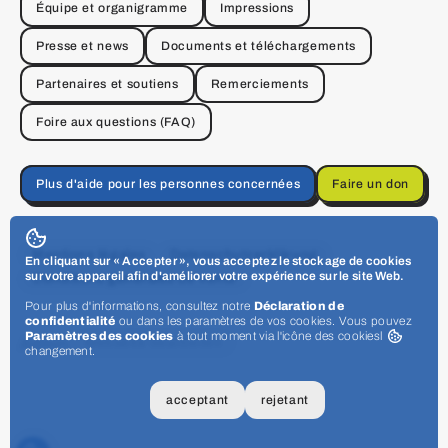
Équipe et organigramme
Impressions
Presse et news
Documents et téléchargements
Partenaires et soutiens
Remerciements
Foire aux questions (FAQ)
Plus d'aide pour les personnes concernées
Faire un don
Mentions légales
Datenschutzerklärung
En cliquant sur « Accepter », vous acceptez le stockage de cookies
sur votre appareil afin d'améliorer votre expérience sur le site Web.
Conditions générales de vente
Pour plus d'informations, consultez notre
Déclaration de
confidentialité
ou dans les paramètres de vos cookies. Vous pouvez
Paramètres des cookies
à tout moment via l'icône des cookies
l
Admin:
Webseite bearbeiten
changement.
acceptant
rejetant