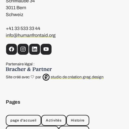
Schifflaube 34
3011 Bern
Schweiz
+41 33 533 33 44
info@humanfrontaid.org
facebook
instagram
linkedin
YouTube
Partenaire légal :
Site créé avec 🤍 par
studio de création greg.design
Pages
page d'accueil
Activités
Histoire