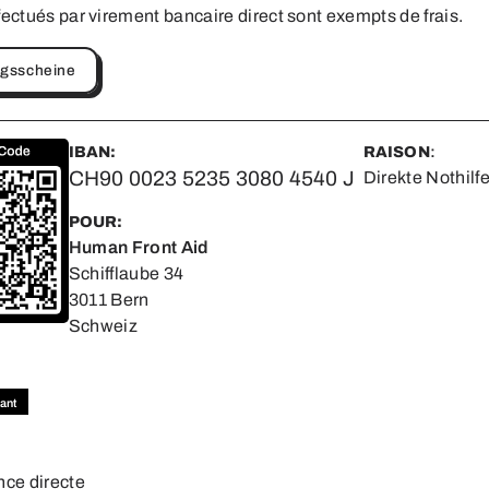
fectués par virement bancaire direct sont exempts de frais.
ngsscheine
IBAN:
RAISON
:
CH90 0023 5235 3080 4540 J
Direkte Nothilf
POUR:
Human Front Aid
Schifflaube 34
3011 Bern
Schweiz
ant
nce directe