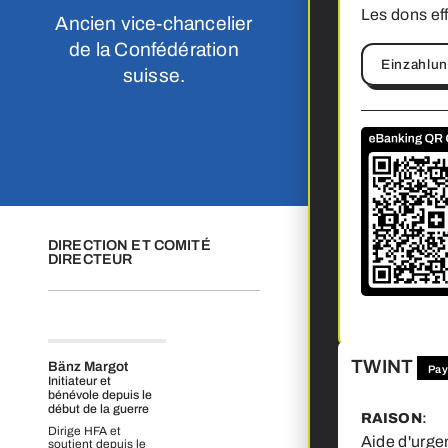
Les dons ef
Ancien vice‑chancelier
de la Confédération
Einzahlu
suisse.
DIRECTION ET COMITÉ
DIRECTEUR
TWINT
Bänz Margot
Pay
Initiateur et
bénévole depuis le
début de la guerre
RAISON
:
Dirige HFA et
Aide d'urge
soutient depuis le