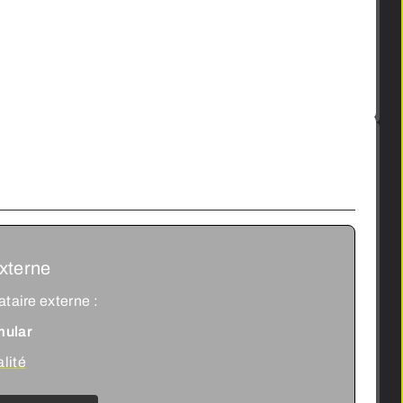
xterne
ataire externe :
mular
alité