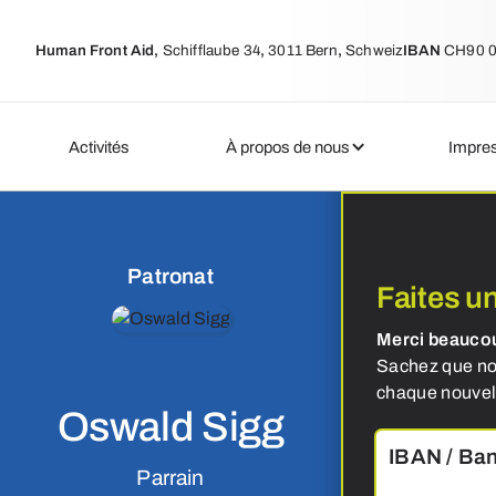
Human Front Aid
,
Schifflaube 34
,
3011 Bern
,
Schweiz
IBAN
CH90 0
Activités
À propos de nous
Impre
Patronat
Faites u
Merci beaucou
Sachez que nou
chaque nouvell
Oswald Sigg
IBAN / Ban
Parrain