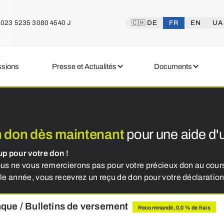
023 5235 3080 4540 J
🇨🇭 DE
FR
EN
UA
ssions
Presse et Actualités
Documents
n don dès maintenant
pour une aide d
p pour votre don !
s ne vous remercierons pas pour votre précieux don au cours
e année, vous recevrez un reçu de don pour votre déclaration
que / Bulletins de versement
Recommandé, 0,0 % de frais