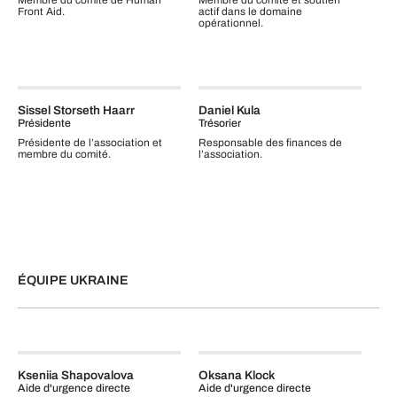
Membre du comité de Human
Membre du comité et soutien
Front Aid.
actif dans le domaine
opérationnel.
Sissel Storseth Haarr
Daniel Kula
Présidente
Trésorier
Présidente de l’association et
Responsable des finances de
membre du comité.
l’association.
ÉQUIPE UKRAINE
Kseniia Shapovalova
Oksana Klock
Aide d'urgence directe
Aide d'urgence directe