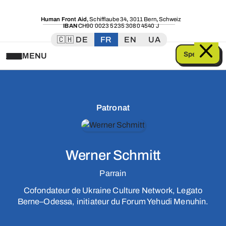
Human Front Aid
,
Schifflaube 34
,
3011 Bern
,
Schweiz
IBAN
CH90 0023 5235 3080 4540 J
🇨🇭 DE
FR
EN
UA
Spenden
MENU
Patronat
Werner Schmitt
Parrain
Cofondateur de Ukraine Culture Network, Legato
Berne–Odessa, initiateur du Forum Yehudi Menuhin.