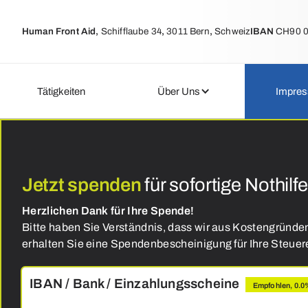
Human Front Aid
,
Schifflaube 34
,
3011 Bern
,
Schweiz
IBAN
CH90 0
Tätigkeiten
Über Uns
Impres
ressionen
Jetzt spenden
für sofortige Nothilf
unserer
Herzlichen Dank für Ihre Spende!
Nothilfe
Bitte haben Sie Verständnis, dass wir aus Kostengründe
erhalten Sie eine Spendenbescheinigung für Ihre Steuer
IBAN / Bank / Einzahlungsscheine
Empfohlen, 0.