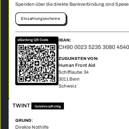
Spenden über die direkte Bankverbindung sind Spesen
Einzahlungsscheine
Kontakt
Seiten
&
Spendekonto
IBAN:
Startseite
CH90 0023 5235 3080 4540
IBAN
Tätigkeiten
CH90
ZUGUNSTEN VON:
0023
Human Front Aid
Geschichte
5235
Schifflaube 34
3080
3011 Bern
Team &
4540 J
Organigramm
Schweiz
Human
Impressionen
Front
TWINT
Gebührenpflichtig
Aid
Presse &
News
Schifflaube
GRUND
:
34
Direkte Nothilfe
Dokumente