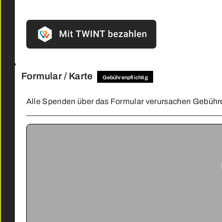
3011
&
Downloads
Bern
Schweiz
Partner &
Unterstützer
+41 33
533 33
Verdankungen
44
Formular / Karte
Gebührenpflichtig
info@humanfrontaid.org
Häufig
gestellte
Alle Spenden über das Formular verursachen Gebühr
Fragen
(FAQs)
Facebook
Instagram
Mehr Hilfe
für
LinkedIn
Betroffene
YouTube
Spenden
Legal
Partner:
Impressum
Website created