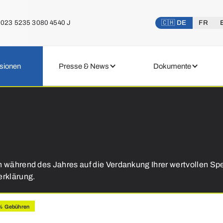
023 5235 3080 4540 J
🇨🇭 DE
FR
sionen
Presse & News
Dokumente
e
n während des Jahres auf die Verdankung Ihrer wertvollen Sp
erklärung.
0% Gebühren