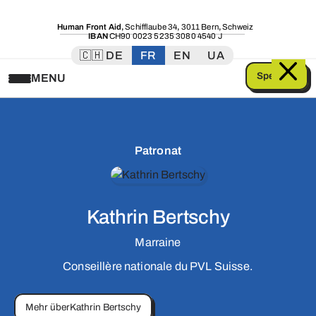
Human Front Aid
,
Schifflaube 34
,
3011 Bern
,
Schweiz
IBAN
CH90 0023 5235 3080 4540 J
🇨🇭 DE
FR
EN
UA
Spenden
MENU
Patronat
Kathrin Bertschy
Marraine
Conseillère nationale du PVL Suisse.
Mehr über
Kathrin Bertschy