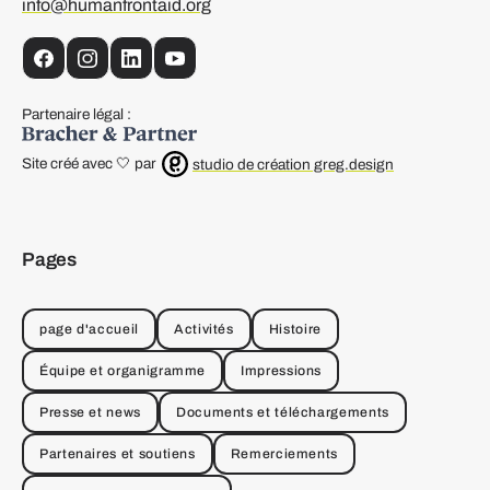
info@humanfrontaid.org
facebook
instagram
linkedin
YouTube
Partenaire légal :
Site créé avec 🤍 par
studio de création greg.design
Pages
page d'accueil
Activités
Histoire
Équipe et organigramme
Impressions
Presse et news
Documents et téléchargements
Partenaires et soutiens
Remerciements