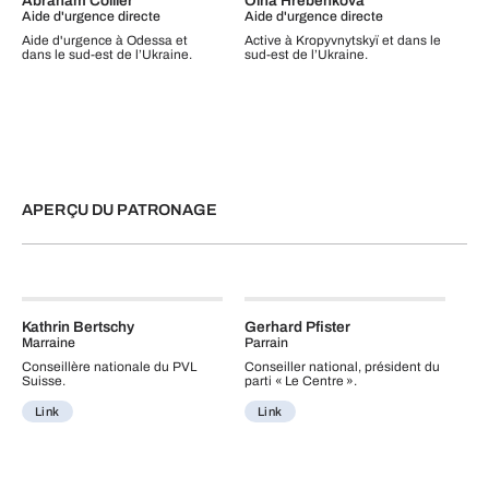
Abraham Collier
Olha Hrebenkova
Aide d'urgence directe
Aide d'urgence directe
Aide d'urgence à Odessa et
Active à Kropyvnytskyï et dans le
dans le sud-est de l’Ukraine.
sud‑est de l’Ukraine.
APERÇU DU PATRONAGE
Kathrin Bertschy
Gerhard Pfister
Marraine
Parrain
Conseillère nationale du PVL
Conseiller national, président du
Suisse.
parti « Le Centre ».
Link
Link