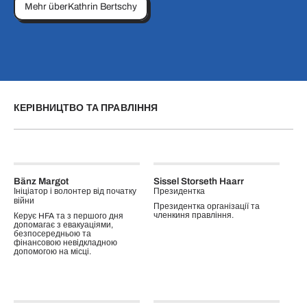
Mehr über
Kathrin Bertschy
КЕРІВНИЦТВО ТА ПРАВЛІННЯ
Bänz Margot
Sissel Storseth Haarr
Ініціатор і волонтер від початку
Президентка
війни
Президентка організації та
членкиня правління.
Керує HFA та з першого дня
допомагає з евакуаціями,
безпосередньою та
фінансовою невідкладною
допомогою на місці.