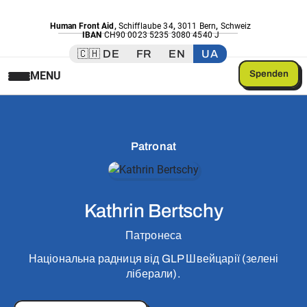
Human Front Aid
,
Schifflaube 34
,
3011 Bern
,
Schweiz
IBAN
CH90 0023 5235 3080 4540 J
🇨🇭 DE
FR
EN
UA
Spenden
MENU
Patronat
Kathrin Bertschy
Патронеса
Національна радниця від GLP Швейцарії (зелені
ліберали).