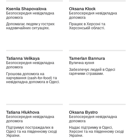
Kseniia Shapovalova
Oksana Klock
Безпосередня невідкладна
Безпосередня невідкладна
допомога
допомога
Допомагає людям у гострих
Працює в Херсоні та
надзвичайних ситуаціях.
Херсонській області.
Tatianna Velikaya
Tamerlan Bannura
Безпосередня невідкладна
Вулична кухня
допомога
Забезпечує людей в Одесі
гарячими стравами.
Грошова допомога на
харчування (cash-for-food) та
невідкладна допомога в Одесі.
Tatiana Hlukhova
Oksana Bystro
Безпосередня невідкладна
Безпосередня невідкладна
допомога
допомога
Підтримує постраждалих в
Надає підтримку в Одесі,
Одесі та на південному сході
Херсоні та на південному сході
України.
України.