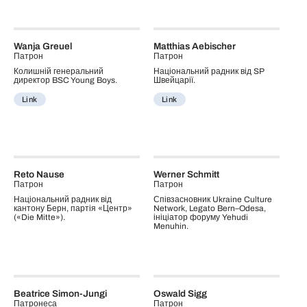
Wanja Greuel
Matthias Aebischer
Патрон
Патрон
Колишній генеральний
Національний радник від SP
директор BSC Young Boys.
Швейцарії.
Link
Link
Reto Nause
Werner Schmitt
Патрон
Патрон
Національний радник від
Співзасновник Ukraine Culture
кантону Берн, партія «Центр»
Network, Legato Bern–Odesa,
(«Die Mitte»).
ініціатор форуму Yehudi
Menuhin.
Beatrice Simon-Jungi
Oswald Sigg
Патронеса
Патрон