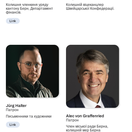
Колишня членкиня уряду
Колишній віцеканцлер
кантону Берн, Департамент
Швейцарської Конфедерації.
фінансів.
Link
Jürg Halter
Патрон
Alec von Graffenried
Письменники та художники
Патрон
Link
Член міської ради Берна,
колишній мер Берна