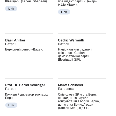
Швейцарії (зелені ліберали).
президент партії «Центр»
(«Die Mitte»).
Link
Link
Basil Anliker
Cédric Wermuth
Патрон
Патрон
Бернський репер «Baze».
Національний радник і
співголова Соціал-
демократичної партії
Швейцарії (SP).
Prof. Dr. Bernd Schildger
Meret Schindler
Патрон
Патронеса
Колишній директор зоопарку
Співголова SP міста Берн,
Берна.
президентка служби
консультацій з боргів Берна,
депутатка Великої ради
Link
(кантон Берн) від SP.