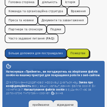
Головна сторінка
діяльність
Історія
Команда та організаційна структура
Враження
Преса та новини
Документи та завантаження
Партнери та спонсори
Подяки
Часто задавані питання (FAQ)
Більше допомоги для постраждалих
Пожертви
Вихідні дані
Datenschutzerklärung
Натиснувши «Прийняти», ви погоджуєтесь на зберігання файлів
cookie на вашому пристрої для покращення роботи з веб-сайтом.
Загальні умови
Для отримання додаткової інформації дивіться наш
Заява про
конфіденційність
або у ваших налаштуваннях файлів cookie. Ви
можете свій
Налаштування файлів cookie
в будь-який час за
Admin:
Webseite bearbeiten
допомогою піктограми cookie
л
зміна.
приймаючи
відкидаючи