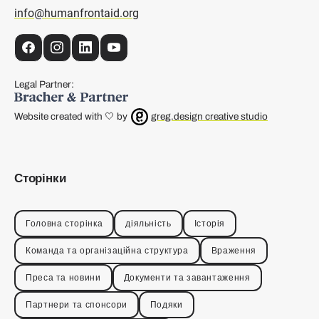
info@humanfrontaid.org
Facebook
Instagram
LinkedIn
YouTube
Legal Partner:
Website created with 🤍 by
greg.design creative studio
Сторінки
Головна сторінка
діяльність
Історія
Команда та організаційна структура
Враження
Преса та новини
Документи та завантаження
Партнери та спонсори
Подяки