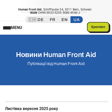
Human Front Aid
,
Schifflaube 34
,
3011 Bern
,
Schweiz
IBAN
CH90 0023 5235 3080 4540 J
🇨🇭 DE
FR
EN
UA
Spenden
MENU
Новини Human Front Aid
Публікації від Human Front Aid
Листівка вересня 2025 року