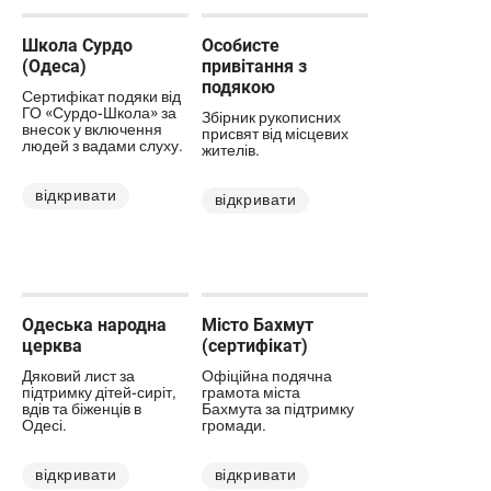
Школа Сурдо
Особисте
(Одеса)
привітання з
подякою
Сертифікат подяки від
ГО «Сурдо-Школа» за
Збірник рукописних
внесок у включення
присвят від місцевих
людей з вадами слуху.
жителів.
відкривати
відкривати
Одеська народна
Місто Бахмут
церква
(сертифікат)
Дяковий лист за
Офіційна подячна
підтримку дітей-сиріт,
грамота міста
вдів та біженців в
Бахмута за підтримку
Одесі.
громади.
відкривати
відкривати