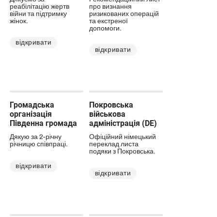
реабілітацію жертв
про визнання
війни та підтримку
ризикованих операцій
жінок.
та екстреної
допомоги.
відкривати
відкривати
Громадська
Покровська
організація
військова
Південна громада
адміністрація (DE)
Дякую за 2-річну
Офіційний німецький
річницю співпраці.
переклад листа
подяки з Покровська.
відкривати
відкривати