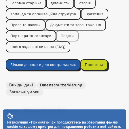
Головна сторінка
діяльність
Історія
Команда та організаційна структура
Враження
Преса та новини
Документи та завантаження
Партнери та спонсори
Подяки
Часто задавані питання (FAQ)
Більше допомоги для постраждалих
Пожертви
Вихідні дані
Datenschutzerklärung
Загальні умови
Admin:
Webseite bearbeiten
Натиснувши «Прийняти», ви погоджуєтесь на зберігання файлів
cookie на вашому пристрої для покращення роботи з веб-сайтом.