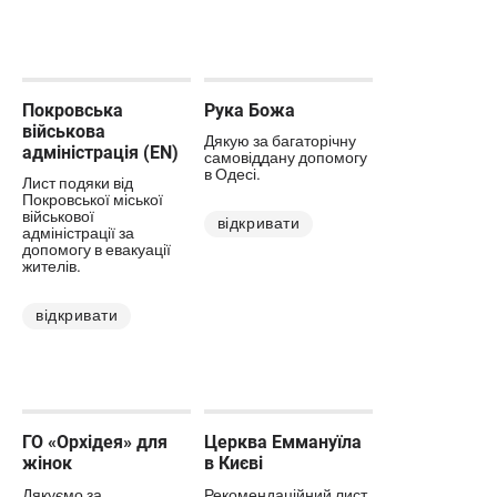
Покровська
Рука Божа
військова
Дякую за багаторічну
адміністрація (EN)
самовіддану допомогу
в Одесі.
Лист подяки від
Покровської міської
військової
відкривати
адміністрації за
допомогу в евакуації
жителів.
відкривати
ГО «Орхідея» для
Церква Еммануїла
жінок
в Києві
Дякуємо за
Рекомендаційний лист