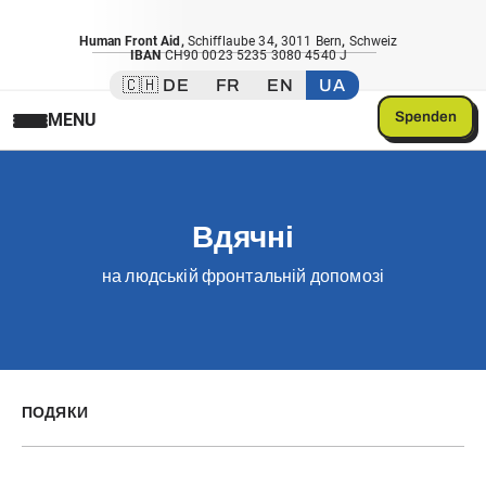
Human Front Aid
,
Schifflaube 34
,
3011 Bern
,
Schweiz
IBAN
CH90 0023 5235 3080 4540 J
🇨🇭 DE
FR
EN
UA
Spenden
MENU
Вдячні
на людській фронтальній допомозі
ПОДЯКИ