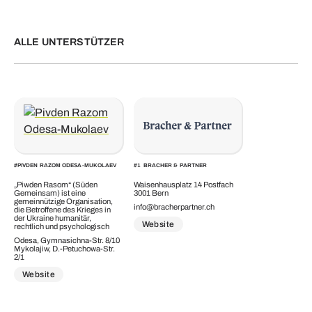
ALLE UNTERSTÜTZER
#
PIVDEN RAZOM ODESA-MUKOLAEV
#
1
BRACHER & PARTNER
„Piwden Rasom“ (Süden
Waisenhausplatz 14 Postfach
Gemeinsam) ist eine
3001 Bern
gemeinnützige Organisation,
info@bracherpartner.ch
die Betroffene des Krieges in
der Ukraine humanitär,
Website
rechtlich und psychologisch
Odesa, Gymnasichna-Str. 8/10
Mykolajiw, D.-Petuchowa-Str.
2/1
Website