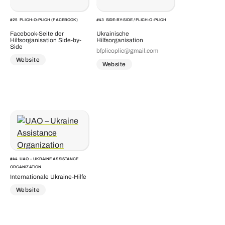
#
25
PLICH-O-PLICH (FACEBOOK)
#
43
SIDE-BY-SIDE / PLICH-O-PLICH
Facebook-Seite der
Ukrainische
Hilfsorganisation Side-by-
Hilfsorganisation
Side
bfplicoplic@gmail.com
Website
Website
#
44
UAO – UKRAINE ASSISTANCE
ORGANIZATION
Internationale Ukraine-Hilfe
Website