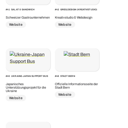
#
41
SALAT & SANDWICH
#
42
GREG.DESIGN (KREATIVSTUDIO)
Schweizer Gastrounternehmen
Kreativstudio & Webdesign
Website
Website
#
45
UKRAINE-JAPAN SUPPORT BUS
#
46
STADT BERN
Japanisches
Offizielle Informationsseite der
Unterstützungsprojekt für die
Stadt Bern
Ukraine
Website
Website