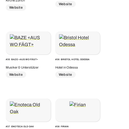
Kirche Zürich
Website
Website
#
35
BAZE «AUS WO FÄGT»
#
36
BRISTOL HOTEL ODESSA
Musiker & Unterstützer
Hotel in Odessa
Website
Website
#
37
ENOTECA OLD OAK
#
38
FIRIAN