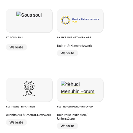
#
7
SOUS SOUL
#
9
UKRAINE NETWORK ART
Kultur- & Kunstnetzwerk
Website
Website
#
17
RIGHETTI PARTNER
#
19
YEHUDI MENUHIN FORUM
Architektur / Stadtrat-Netzwerk
Kulturelle Institution /
Unterstützer
Website
Website