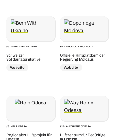
#
3
BERN WITH UKRAINE
#
4
DOPOMOGA MOLDOVA
Schweizer
Offizielle Hilfsplattform der
Solidaritätsinitiative
Regierung Moldaus
Website
Website
#
5
HELP ODESA
#
10
WAY HOME ODESSA
Regionales Hilfsprojekt für
Hilfszentrum für Bedürftige
Odessa
in Odessa