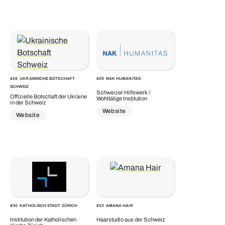
#
28
UKRAINISCHE BOTSCHAFT
#
29
NAK HUMANITAS
SCHWEIZ
Schweizer Hilfswerk /
Offizielle Botschaft der Ukraine
Wohltätige Institution
in der Schweiz
Website
Website
#
30
KATHOLISCH STADT ZÜRICH
#
33
AMANA HAIR
Institution der Katholischen
Haarstudio aus der Schweiz