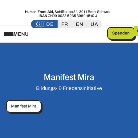
Human Front Aid
,
Schifflaube 34
,
3011 Bern
,
Schweiz
IBAN
CH90 0023 5235 3080 4540 J
🇨🇭 DE
FR
EN
UA
Spenden
MENU
Manifest Mira
Bildungs- & Friedensinitiative
Manifest Mira