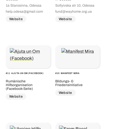
1а Starosinna, Odessa
Sofiyivska str 10, Odessa
help.odesa@gmail.com
fund@wayhome.org.ua
Website
Website
#
11
AJUTA UN OM (FACEBOOK)
#
15
MANIFEST MIRA
Rumänische
Bildungs- &
Hilfsorganisation
Friedensinitiative
(Facebook-Seite)
Website
Website