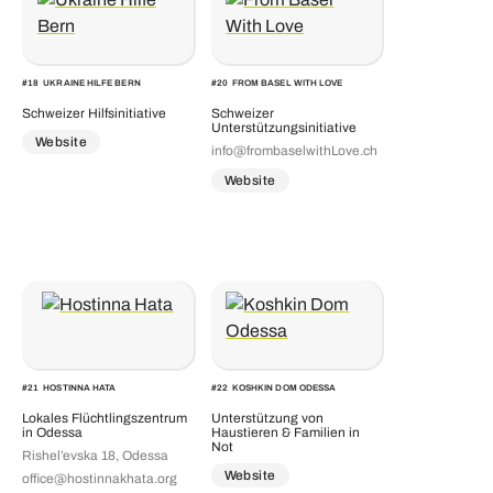
#
18
UKRAINE HILFE BERN
#
20
FROM BASEL WITH LOVE
Schweizer Hilfsinitiative
Schweizer
Unterstützungsinitiative
Website
info@frombaselwithLove.ch
Website
#
21
HOSTINNA HATA
#
22
KOSHKIN DOM ODESSA
Lokales Flüchtlingszentrum
Unterstützung von
in Odessa
Haustieren & Familien in
Not
Rishel’evska 18, Odessa
Website
office@hostinnakhata.org