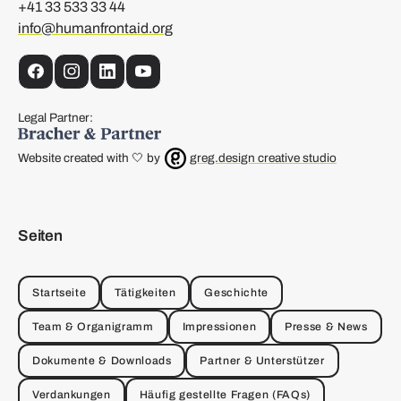
+41 33 533 33 44
info@humanfrontaid.org
Facebook
Instagram
LinkedIn
YouTube
Legal Partner:
Website created with 🤍 by
greg.design creative studio
Seiten
Startseite
Tätigkeiten
Geschichte
Team & Organigramm
Impressionen
Presse & News
Dokumente & Downloads
Partner & Unterstützer
Verdankungen
Häufig gestellte Fragen (FAQs)