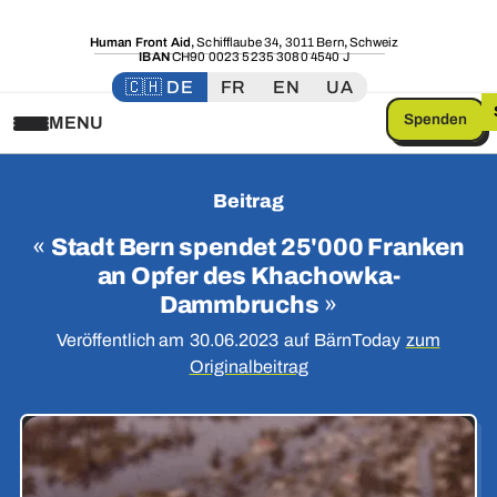
Human Front Aid
,
Schifflaube 34
,
3011 Bern
,
Schweiz
IBAN
CH90 0023 5235 3080 4540 J
🇨🇭 DE
FR
EN
UA
Spenden
MENU
Beitrag
«
Stadt Bern spendet 25'000 Franken
an Opfer des Khachowka-
Dammbruchs
»
Veröffentlich am
30.06.2023
auf
BärnToday
zum
Originalbeitrag