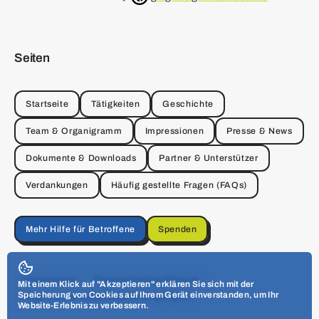
Seiten
Startseite
Tätigkeiten
Geschichte
Team & Organigramm
Impressionen
Presse & News
Dokumente & Downloads
Partner & Unterstützer
Verdankungen
Häufig gestellte Fragen (FAQs)
Mehr Hilfe für Betroffene
Spenden
Impressum
Datenschutzerklärung
Mit einem Klick auf "Akzeptieren" erklären Sie sich mit der
Speicherung von Cookies auf Ihrem Gerät einverstanden, um Ihr
Allgemeine Geschäftsbedingungen
Website-Erlebnis zu verbessern.