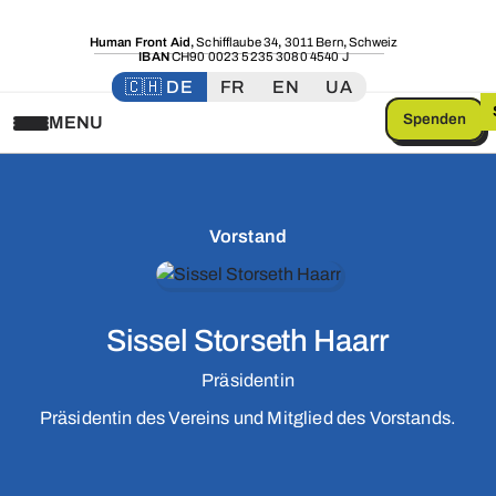
Human Front Aid
,
Schifflaube 34
,
3011 Bern
,
Schweiz
IBAN
CH90 0023 5235 3080 4540 J
🇨🇭 DE
FR
EN
UA
Spenden
MENU
Vorstand
Sissel Storseth Haarr
Präsidentin
Präsidentin des Vereins und Mitglied des Vorstands.