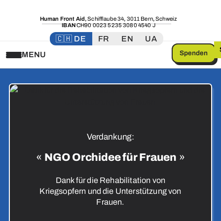
Human Front Aid
,
Schifflaube 34
,
3011 Bern
,
Schweiz
IBAN
CH90 0023 5235 3080 4540 J
🇨🇭 DE
FR
EN
UA
Spenden
MENU
Verdankung:
«
NGO Orchidee für Frauen
»
Dank für die Rehabilitation von
Kriegsopfern und die Unterstützung von
Frauen.