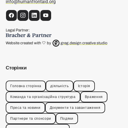
info@humanfrontaid.org
Facebook
Instagram
LinkedIn
YouTube
Legal Partner:
Website created with 🤍 by
greg.design creative studio
Сторінки
Головна сторінка
діяльність
Історія
Команда та організаційна структура
Враження
Преса та новини
Документи та завантаження
Партнери та спонсори
Подяки