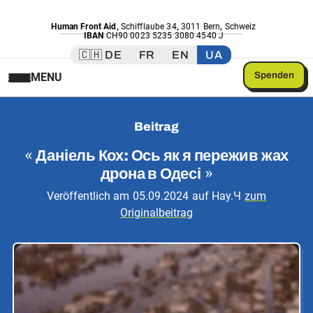
Human Front Aid
,
Schifflaube 34
,
3011 Bern
,
Schweiz
IBAN
CH90 0023 5235 3080 4540 J
🇨🇭 DE
FR
EN
UA
Spenden
MENU
Beitrag
«
Даніель Кох: Ось як я пережив жах
дрона в Одесі
»
Veröffentlich am
05.09.2024
auf
Нау.Ч
zum
Originalbeitrag