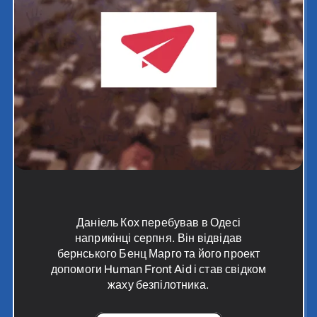
Даніель Кох перебував в Одесі
наприкінці серпня. Він відвідав
бернського Бенц Марго та його проект
допомоги Human Front Aid і став свідком
жаху безпілотника.