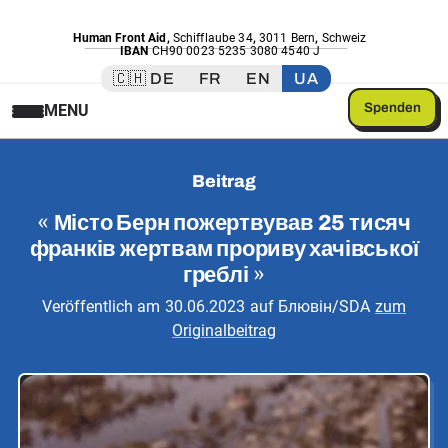
Human Front Aid
,
Schifflaube 34
,
3011 Bern
,
Schweiz
IBAN
CH90 0023 5235 3080 4540 J
🇨🇭 DE
FR
EN
UA
Spenden
MENU
Beitrag
«
Місто Берн пожертвував 25 тисяч
франків жертвам прориву хачівської
греблі
»
Veröffentlich am
30.06.2023
auf
Блювін/SDA
zum
Originalbeitrag