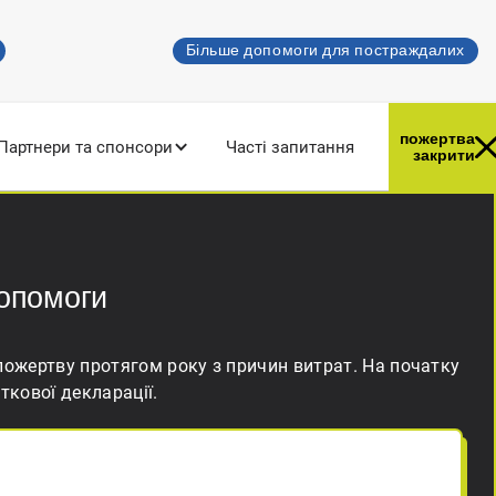
Більше допомоги для постраждалих
Spenden
пожертва
Партнери та спонсори
Часті запитання
закрити
допомоги
 пожертву протягом року з причин витрат. На початку
кової декларації.