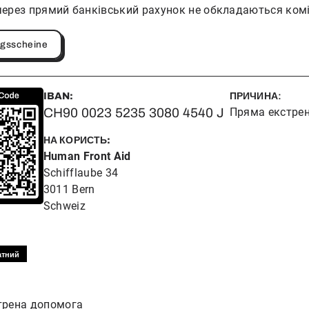
ерез прямий банківський рахунок не обкладаються комі
ngsscheine
IBAN:
ПРИЧИНА
:
CH90 0023 5235 3080 4540 J
Пряма екстре
НА КОРИСТЬ:
Human Front Aid
Schifflaube 34
3011 Bern
Schweiz
атний
трена допомога