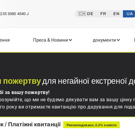
235 3080 4540 J
🇨🇭 DE
FR
EN
UA
ення
Преса & Новини
документи
и пожертву
для негайної екстреної 
бі за вашу пожертву!
розумійте, що ми не будемо дякувати вам за вашу цінну
го року ви отримаєте квитанцію про дарування для подат
к / Платіжні квитанції
Рекомендовано, 0,0% комісія