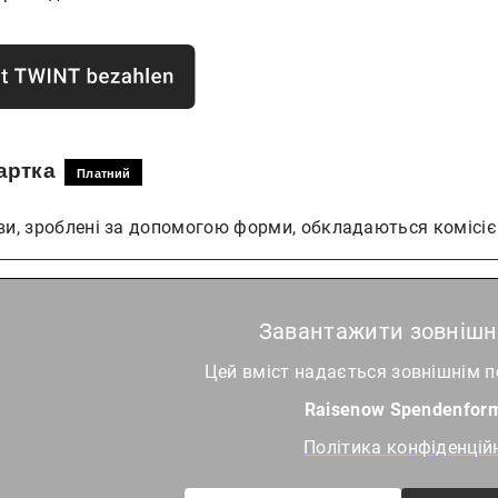
Картка
Платний
ви, зроблені за допомогою форми, обкладаються комісіє
Завантажити зовнішні
Цей вміст надається зовнішнім 
Raisenow Spendenform
Політика конфіденцій