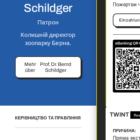
Пожертви ч
Schildger
Einzahlu
Патрон
Колишній директор
зоопарку Берна.
Mehr
Prof. Dr. Bernd
über
Schildger
TWINT
Пл
КЕРІВНИЦТВО ТА ПРАВЛІННЯ
ПРИЧИНА
:
Пряма екс