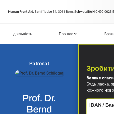
Human Front Aid
,
Schifflaube 34
,
3011 Bern
,
Schweiz
IBAN
CH90 0023 5
діяльність
Про нас
Враж
Patronat
Зробит
Велике спаси
Будь ласка, з
кожного ново
Prof. Dr.
IBAN / Бан
Bernd