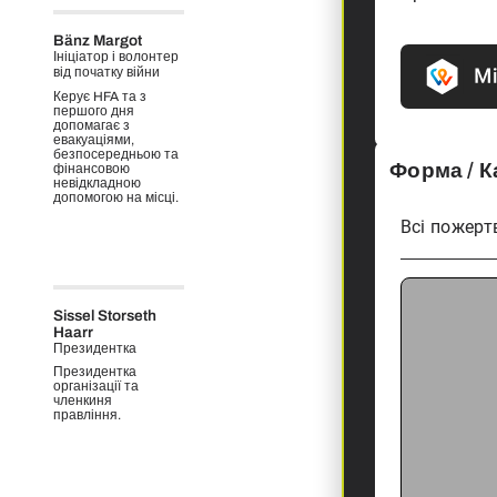
Bänz Margot
Ініціатор і волонтер
від початку війни
Керує HFA та з
першого дня
допомагає з
евакуаціями,
безпосередньою та
Форма / 
фінансовою
невідкладною
допомогою на місці.
Всі пожерт
Sissel Storseth
Haarr
Президентка
Президентка
організації та
членкиня
правління.