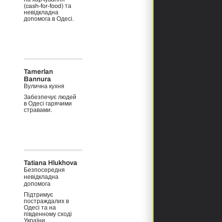
(cash-for-food) та
невідкладна
допомога в Одесі.
Tamerlan
Bannura
Вулична кухня
Забезпечує людей
в Одесі гарячими
стравами.
Tatiana Hlukhova
Безпосередня
невідкладна
допомога
Підтримує
постраждалих в
Одесі та на
південному сході
України.