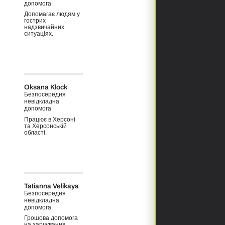
допомога
Допомагає людям у
гострих
надзвичайних
ситуаціях.
Oksana Klock
Безпосередня
невідкладна
допомога
Працює в Херсоні
та Херсонській
області.
Tatianna Velikaya
Безпосередня
невідкладна
допомога
Грошова допомога
на харчування