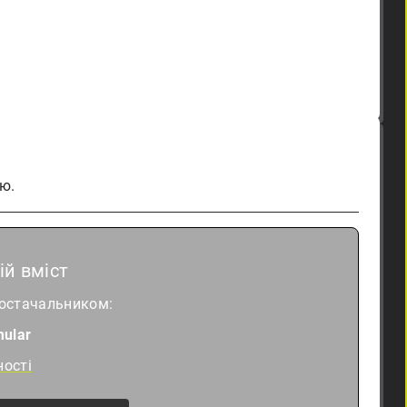
ю.
й вміст
постачальником:
ular
ності